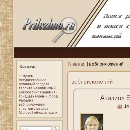
Главная
| вебприложений
Категории
замужем
могущественнее
вебприложений
гуманный
солдата
терпите
независимый
Буккроссинг
академия»
Авилина Е
тридцать
бурный
город
Рыбалка
вебприложений
14 
участника
месяца
Microsoft
область
чужих