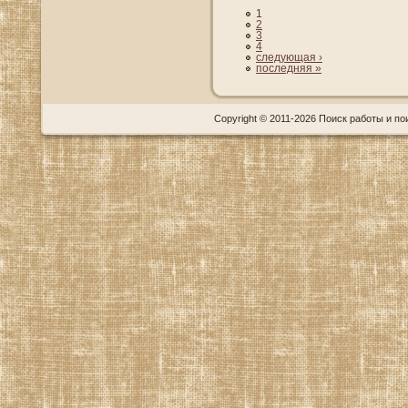
1
2
3
4
следующая ›
последняя »
Copyright © 2011-2026 Поиск работы и пои