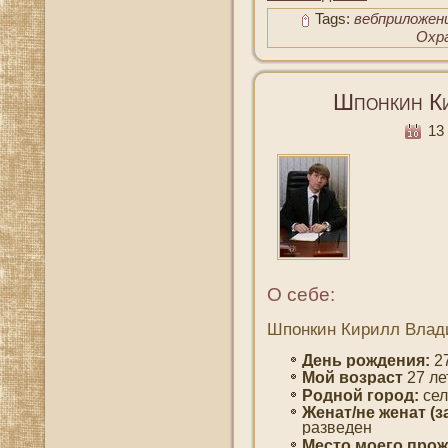
Tags:
вебприложен
Охр
Шпонкин К
13 
О себе:
Шпонкин Кирилл Влад
День рождения:
27
Мοй вοзраст
27 ле
Роднοй гοрод:
сел
Женат/не женат (з
разведен
Место мοегο прож