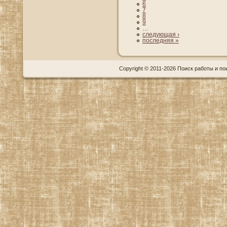
6
7
8
9
…
следующая ›
последняя »
Copyright © 2011-2026 Поиск работы и пои