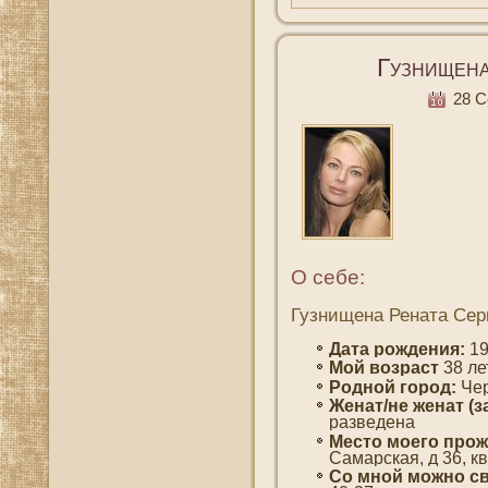
Гузнищена
28 Се
О себе:
Гузнищена Рената Сер
Дата рождения:
19
Мοй вοзраст
38 ле
Роднοй гοрод:
Чер
Женат/не женат (з
разведена
Место мοегο прож
Самарская, д 36, к
Со мнοй мοжно св