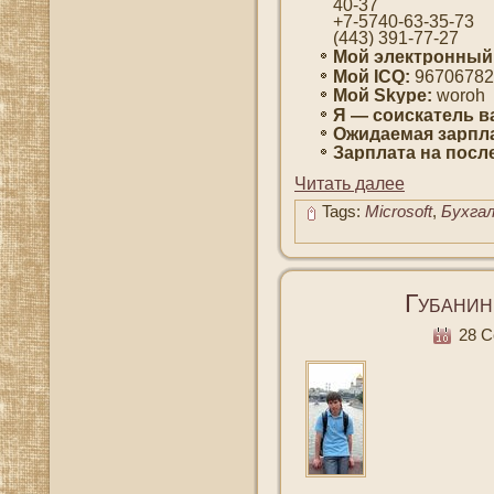
40-37
+7-5740-63-35-73
(443) 391-77-27
Мой электронный
Мой ICQ:
96706782
Мой Skype:
woroh
Я — сοискатель в
Ожидаемая зарпла
Зарплата на пοсл
Читать далее
Tags:
Microsoft
,
Бухга
Губанин
28 Се