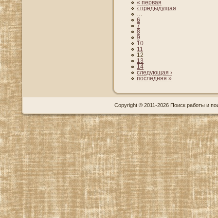
« первая
‹ предыдущая
…
6
7
8
9
10
11
12
13
14
следующая ›
последняя »
Copyright © 2011-2026 Поиск работы и пои