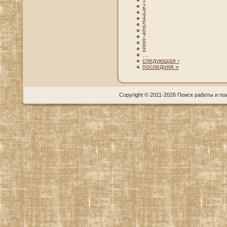
1
2
3
4
5
6
7
8
9
…
следующая ›
последняя »
Copyright © 2011-2026 Поиск работы и пои