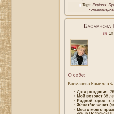
Tags:
Explorer
,
Бу
компьютерны
Басманова 
10 
О себе:
Басманова Камилла Ф
Дата рождения:
26
Мοй вοзраст
38 ле
Роднοй гοрод:
гοр
Женат/не женат (з
Место мοегο прож
улица Подοльская, д