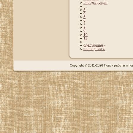
‹ предыдущая
…
3
4
5
6
7
8
9
10
11
…
следующая ›
последняя »
Copyright © 2011-2026 Поиск работы и пои