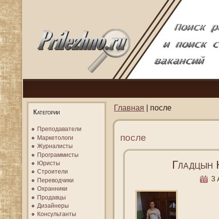
Главная
| после
Категории
Преподаватели
после
Маркетологи
Журналисты
Программисты
Гладцын 
Юристы
Строители
3 А
Переводчики
Охранники
Продавцы
Дизайнеры
Консультанты