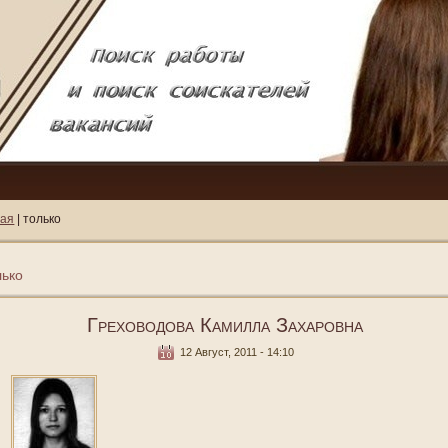
ная
| только
лько
Греховодова Камилла Захаровна
12 Август, 2011 - 14:10