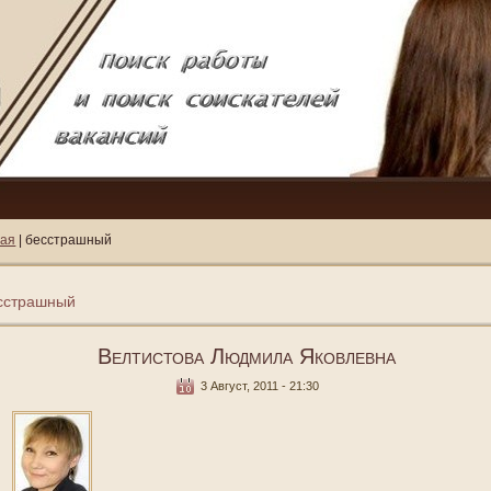
ная
| бесстрашный
сстрашный
Велтистова Людмила Яковлевна
3 Август, 2011 - 21:30