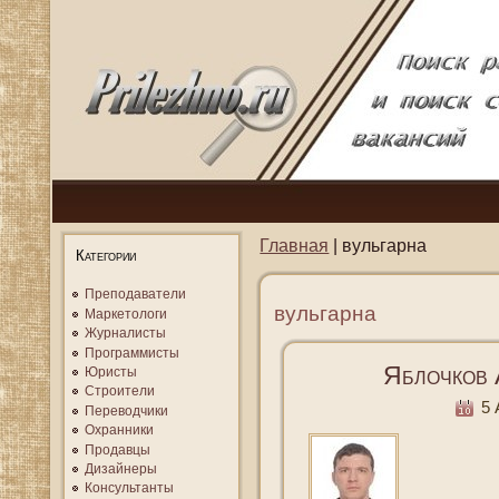
Главная
| вульгарна
Категории
Преподаватели
вульгарна
Маркетологи
Журналисты
Программисты
Яблочков 
Юристы
Строители
5 
Переводчики
Охранники
Продавцы
Дизайнеры
Консультанты