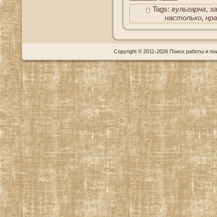
Tags:
вульгарна
,
з
настолько
,
нр
Copyright © 2011-2026 Поиск работы и пои