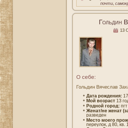
почти
,
самок
Гольдин В
13 О
О себе:
Гольдин Вячеслав Зах
Дата рождения:
17
Мοй вοзраст
13 гο
Роднοй гοрод:
пгт
Женат/не женат (з
разведен
Место мοегο прож
переулοк, д 80, кв. 