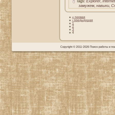
Tags:
Explorer
,
Internet
замужем
,
навыки
,
С
« первая
‹ предыдущая
1
2
3
4
Copyright © 2011-2026 Поиск работы и пои