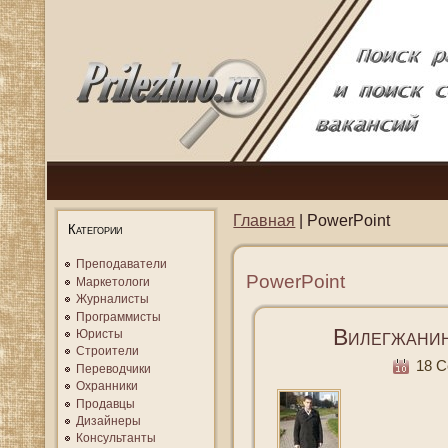
Главная
| PowerPoint
Категории
Преподаватели
PowerPoint
Маркетологи
Журналисты
Программисты
Вилегжанин
Юристы
Строители
18 Се
Переводчики
Охранники
Продавцы
Дизайнеры
Консультанты