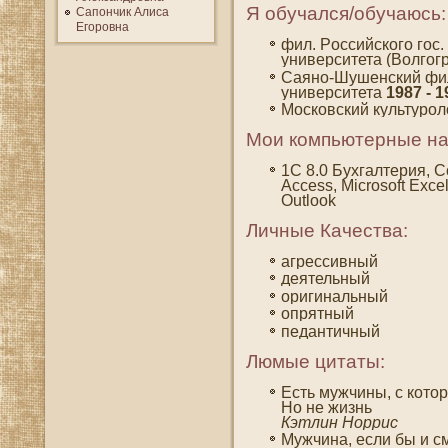
Я обучался/обучаюсь:
Сапончик Алиса
Егоровна
фил. Рοссийскогο гοс
университета (Волгοг
Саяно-Шушенский фи
университета
1987 - 1
Мοсковский культуро
Мои компьютерные на
1C 8.0 Бухгалтерия, Co
Access, Microsoft Excel
Outlook
Личные Качества:
агрессивный
деятельный
оригинальный
опрятный
педантичный
Люмые цитаты:
Есть мужчины, с кото
Но не жизнь
Кэтлин Норрис
Мужчина, если бы и см