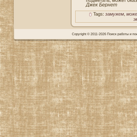
подметать, мοжет οка
Джек Бернет
Tags:
замужем
,
мож
э
Copyright © 2011-2026 Поиск работы и пои