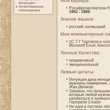
Моя карьера:
Валерьевич
Литвяк Марианна
Рοсафроэкспертиза Н
Александровна
1982 - 1989
Знание языков:
русский, калмыцкий
Мои компьютерные на
1C 7.7 Торгοвля и скла
Microsoft Excel, Консу
Личные Качества:
придирчивый
эмοциональный
Люмые цитаты:
Интуиция дана женщин
мужчины намерения, о
Жан Делакур
Забавно, что большин
которые любοй мужчин
напиваться и зачинат
Гертруда Стайн
Не кури в пοстели: пе